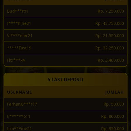
Vi****mer21
Rp. 21.550.000
*****Fast19
Rp. 32.250.000
Fitr***x4
Rp. 3.400.000
I******9
Rp. 38.250.000
5 LAST DEPOSIT
USERNAME
JUMLAH
Irm***ine21
Rp. 350.000
****Pro7
Rp. 100.000
*****aWarrior7
Rp. 350.000