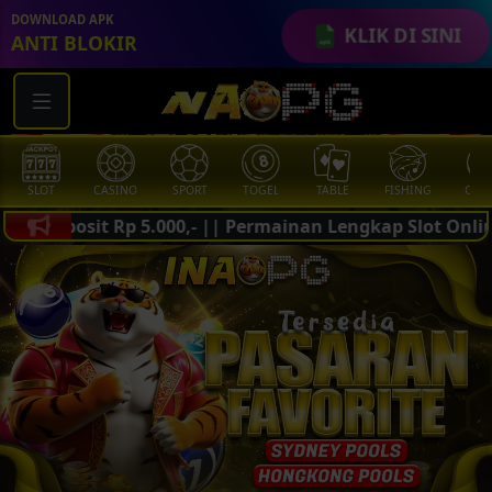
DOWNLOAD APK
KLIK DI SINI
ANTI BLOKIR
SLOT
CASINO
SPORT
TOGEL
TABLE
FISHING
COCK
.000,- || Permainan Lengkap Slot Online, Togel Online