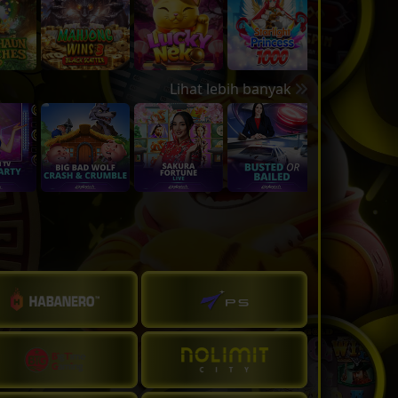
Lihat lebih banyak