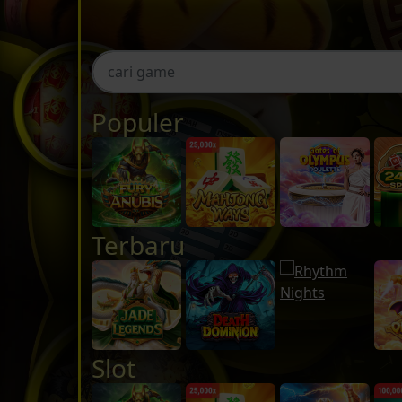
Populer
Terbaru
Slot