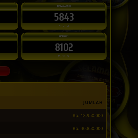
TOTOMACAU 19:00
5843
21 : 51 : 50
NAGA POOLS
8102
15 : 36 : 50
JUMLAH
Rp. 4.250.000
Rp. 35.250.000