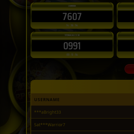
CAMBODIA
7607
14 : 36 : 50
TOTOMACAU 22:00
0991
00 : 51 : 50
USERNAME
K******a1
Put****6