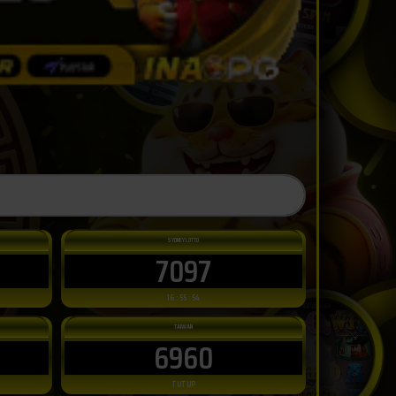
SYDNEY LOTTO
7097
16 : 55 : 50
TAIWAN
6960
TUTUP