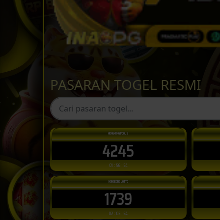
PASARAN TOGEL RESMI
HONGKONG POOLS
4245
01 : 56 : 50
HONGKONG LOTTO
1739
02 : 05 : 50