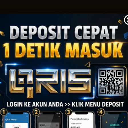
5 LAST DEPOSIT