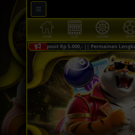
HOME
SLOT
CASINO
SPORT
ainan Lengkap Slot Online, Togel Online, Parlay, Sabu