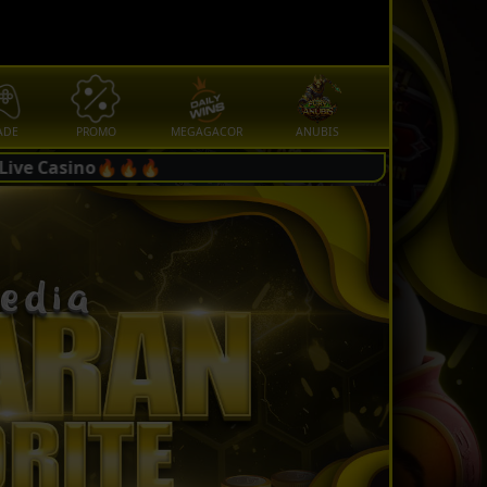
ADE
PROMO
MEGAGACOR
ANUBIS