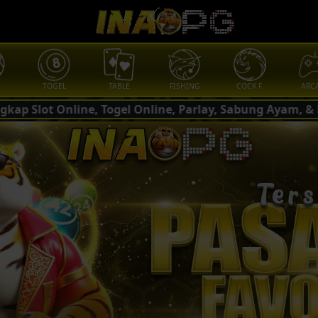
TOGEL
TABLE
FISHING
COCK F.
ARC
y, Sabung Ayam, & Live Casino🔥🔥🔥