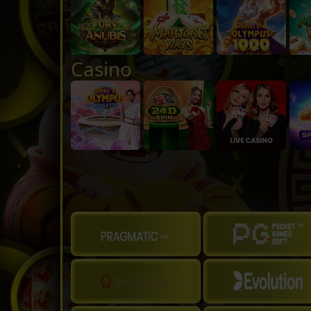
Casino