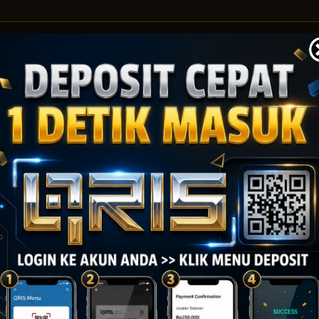
5 LAST DEPOSIT