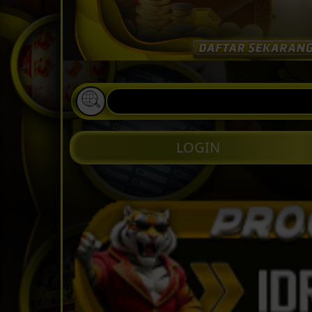
LOGIN