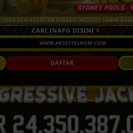
CARI INAPG DISINI
WWW.AKSESTELKOM.COM
DAFTAR