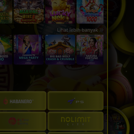
Lihat lebih banyak