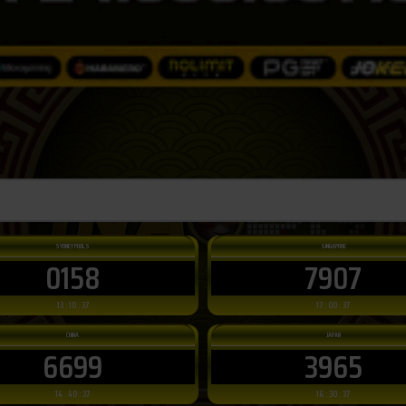
SYDNEY POOLS
SINGAPORE
0158
7907
13 : 10 : 32
17 : 00 : 32
CHINA
JAPAN
6699
3965
14 : 40 : 32
16 : 30 : 32