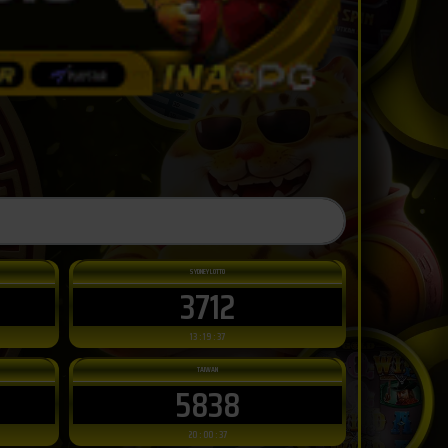
SYDNEY LOTTO
3712
13 : 19 : 32
TAIWAN
5838
20 : 00 : 32