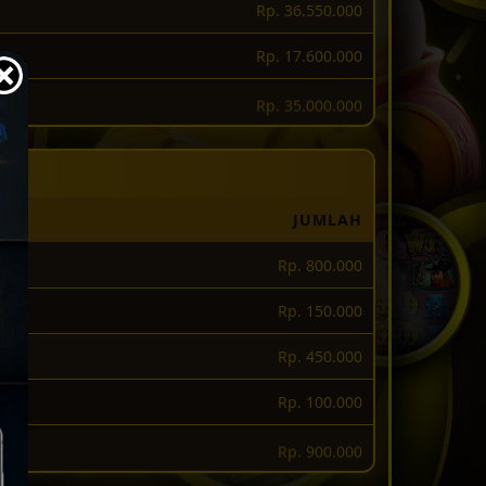
Rp. 6.500.000
Rp. 27.250.000
JUMLAH
Rp. 100.000
Rp. 900.000
Rp. 550.000
Rp. 900.000