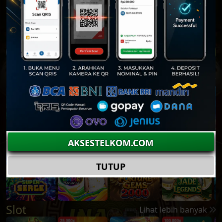
Populer
Lihat lebih banyak
AKSESTELKOM.COM
Terbaru
Lihat lebih banyak
TUTUP
Slot
Lihat lebih banyak