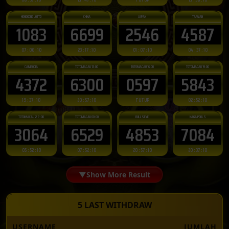
HONGKONG LOTTO
CHINA
JAPAN
TAIWAN
1083
6699
2546
4587
07 : 06 : 08
23 : 17 : 08
01 : 07 : 08
04 : 37 : 08
CAMBODIA
TOTOMACAU 13:00
TOTOMACAU 16:00
TOTOMACAU 19:00
4372
6300
0597
5843
19 : 37 : 08
20 : 57 : 08
TUTUP
02 : 52 : 08
TOTOMACAU 22:00
TOTOMACAU 00:00
BULLSEYE
NAGA POOLS
3064
6529
4853
7084
05 : 52 : 08
07 : 52 : 08
20 : 57 : 08
20 : 37 : 08
▼Show More Result
5 LAST WITHDRAW
USERNAME
JUMLAH