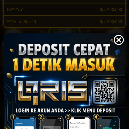
***mineStar20
Rp. 300.000
****Cool99
Rp. 650.000
EVENT
HOT
NEW
‹
›