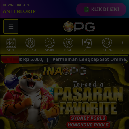
DOWNLOAD APK
KLIK DI SINI
ANTI BLOKIR
SLOT
CASINO
SPORT
TOGEL
TABLE
FISHING
COCK
00,- || Permainan Lengkap Slot Online, Togel Online, 