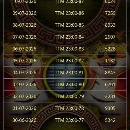
10-07-2026
TTM 23:00-87
8024
09-07-2026
TTM 23:00-86
7259
08-07-2026
TTM 23:00-85
8933
07-07-2026
TTM 23:00-84
2507
06-07-2026
TTM 23:00-83
5228
05-07-2026
TTM 23:00-82
1182
04-07-2026
TTM 23:00-81
8843
03-07-2026
TTM 23:00-80
6761
02-07-2026
TTM 23:00-79
2231
01-07-2026
TTM 23:00-78
9305
30-06-2026
TTM 23:00-77
5342