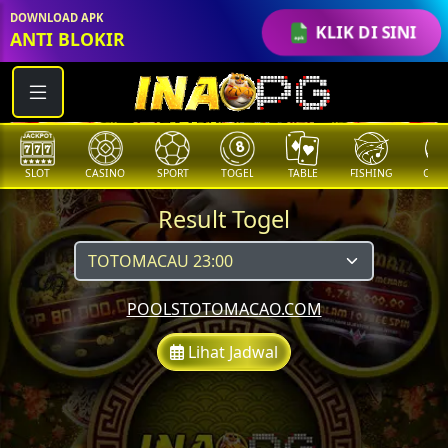
DOWNLOAD APK
KLIK DI SINI
ANTI BLOKIR
SLOT
CASINO
SPORT
TOGEL
TABLE
FISHING
COCK
Result Togel
POOLSTOTOMACAO.COM
Lihat Jadwal