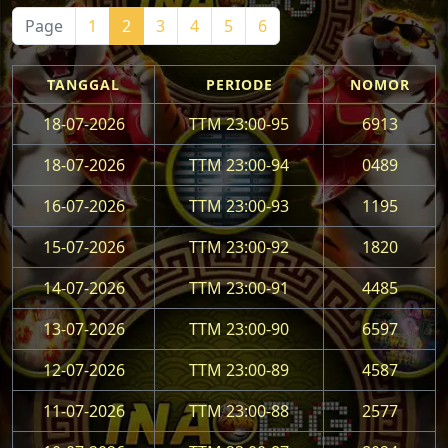
Page
1
2
3
4
5
6
TANGGAL
PERIODE
NOMOR
18-07-2026
TTM 23:00-95
6913
18-07-2026
TTM 23:00-94
0489
16-07-2026
TTM 23:00-93
1195
15-07-2026
TTM 23:00-92
1820
14-07-2026
TTM 23:00-91
4485
13-07-2026
TTM 23:00-90
6597
12-07-2026
TTM 23:00-89
4587
11-07-2026
TTM 23:00-88
2577